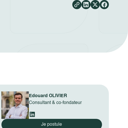
Edouard OLIVIER
Consultant & co-fondateur
Je postule