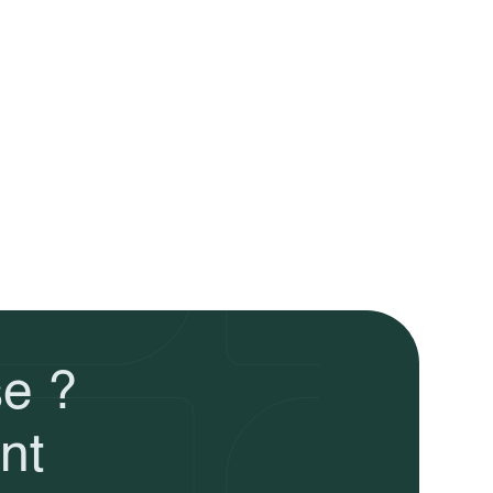
se ?
nt