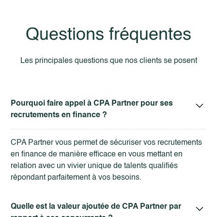
“Chaque recrutement est unique, et c’est ce qui me plait
Questions fréquentes
dans ce métier. Avant chaque mission, j’échange avec
mes clients au sujet du contexte et des spécificités du
recrutement afin de définir avec eux le candidat qui
Les principales questions que nos clients se posent
conviendra le mieux pour le poste à la fois sur le savoir
faire et le savoir être.”
Pourquoi faire appel à CPA Partner pour ses
recrutements en finance ?
CPA Partner vous permet de sécuriser vos recrutements
en finance de manière efficace en vous mettant en
relation avec un vivier unique de talents qualifiés
répondant parfaitement à vos besoins.
Quelle est la valeur ajoutée de CPA Partner par